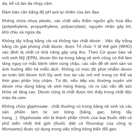
da, kể cả làn da nhạy cảm.
Đảm bảo cân bằng độ pH axit tự nhiên của âm đạo.
Không chứa nhựa plastic, các chất siêu thấm nguồn gốc hoá dầu
(polyethylene, propyethylene, polyacrylate), nguyên nhân gây bít,
khó chịu và ngứa da.
Không tẩy trắng bằng clo và không tạo chất dioxin : Việc tẩy trắng
bằng clo giải phóng chất dioxin, được Tổ chức Y tế thế giới (WHO)
xác định là chất có khả năng gây ung thư. Theo Cơ quan bảo vệ
môi sinh Mỹ (EPA), dioxin tồn tại trong băng vệ sinh cũng có thể làm
tăng nguy cơ mắc bệnh viêm vùng chậu, các vấn đề về sinh sản và
ảnh hưởng đến hệ miễn dịch. Không có mức độ phơi nhiễm dioxin
an toàn bởi dioxin tích lũy sinh học tại các mô mỡ trong cơ thể và
thời gian phân hủy chậm. Từ đó, nếu tiếp xúc thường xuyên với
dioxin như dùng băng vệ sinh hàng tháng, rủi ro các vấn đề sức
khỏe sẽ tăng cao. Dioxin cũng là chất được tìm thấy trong chất độc
màu da cam.
Không chứa glyphosate : chất thường có trong băng vệ sinh và các
sản phẩm làm từ sợi bông (băng, gạc, bông tẩy
trang...). Glyphosate vốn là thành phần chính của loại thuốc diệt cỏ
phổ biến nhất thế giới (thuốc diệt cỏ Roundup của công ty
Monsanto) được sử dụng trong việc trồng bông biến đổi gen.