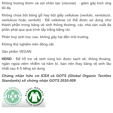
Không hương thơm và sợi nhân tạo (viscose) : giảm gây kích ứng
tối đa.
Không chứa bột bông gỗ hay bột giấy cellulose (xenlulo, xenlulozơ,
xenluloza hoặc xenlulô) : Để cellulose có thể được sử dụng như
thành phần trong băng vệ sinh thông thường, các nhà sản xuất đa
phần phải qua quá trình tẩy trắng bằng clo.
Phân huỷ sinh học cao, không gây hại đến môi trường.
Không thử nghiệm trên động vật.
Sản phẩm VEGAN
HDSD
: Để hỗ trợ vệ sinh vùng kín được sạch sẽ, thông thoáng,
ngăn ngừa viêm nhiễm và hăm bí, bạn nên thay băng vệ sinh lâu
nhất sau 4-5 tiếng sử dụng
Chứng nhận hữu cơ ICEA và GOTS (Global Organic Textiles
Standards) số chứng nhận GOTS 2010-009