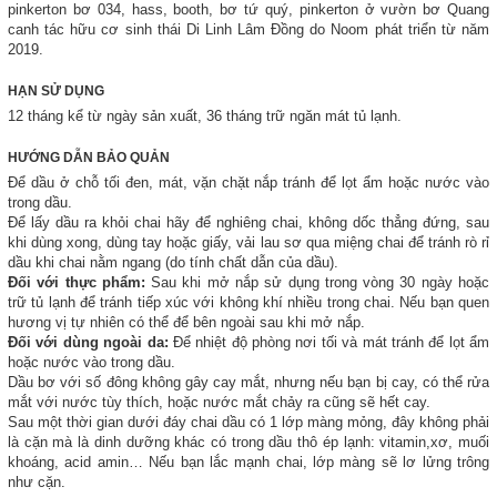
pinkerton bơ 034, hass, booth, bơ tứ quý, pinkerton ở vườn bơ Quang
canh tác hữu cơ sinh thái Di Linh Lâm Đồng do Noom phát triển từ năm
2019.
HẠN SỬ DỤNG
12 tháng kể từ ngày sản xuất, 36 tháng trữ ngăn mát tủ lạnh.
HƯỚNG DẪN BẢO QUẢN
Để dầu ở chỗ tối đen, mát, vặn chặt nắp tránh để lọt ẩm hoặc nước vào
trong dầu.
Để lấy dầu ra khỏi chai hãy để nghiêng chai, không dốc thẳng đứng, sau
khi dùng xong, dùng tay hoặc giấy, vải lau sơ qua miệng chai để tránh rò rỉ
dầu khi chai nằm ngang (do tính chất dẫn của dầu).
Đối với thực phẩm:
Sau khi mở nắp sử dụng trong vòng 30 ngày hoặc
trữ tủ lạnh để tránh tiếp xúc với không khí nhiều trong chai. Nếu bạn quen
hương vị tự nhiên có thể để bên ngoài sau khi mở nắp.
Đối với dùng ngoài da:
Để nhiệt độ phòng nơi tối và mát tránh để lọt ẩm
hoặc nước vào trong dầu.
Dầu bơ với số đông không gây cay mắt, nhưng nếu bạn bị cay, có thể rửa
mắt với nước tùy thích, hoặc nước mắt chảy ra cũng sẽ hết cay.
Sau một thời gian dưới đáy chai dầu có 1 lớp màng mỏng, đây không phải
là cặn mà là dinh dưỡng khác có trong dầu thô ép lạnh: vitamin,xơ, muối
khoáng, acid amin… Nếu bạn lắc mạnh chai, lớp màng sẽ lơ lửng trông
như cặn.