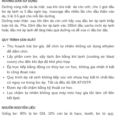
HƯỚNG DẪN SỬ DỤNG
Dưỡng vùng mắt và da mặt: sau khi rửa mặt da còn ướt, cho 1 giọt dầu
bơ ép lạnh ra 3 đầu ngón tay, massage đều nhiều lần cho dầu thấm vào
da, tỉ lệ 3-5 giọt cho mỗi lần dưỡng.
Dưỡng toàn thân: sau khi tắm da còn ướt hãy xoa dầu bơ ép lạnh khắp
toàn bộ da. Pha 10ml dầu bơ ép lạnh vào 100ml dầu sacha inchi ép lạnh
hoặc dầu mè ép lạnh để tăng hiệu quả dưỡng và dễ xoa vì dầu bơ đặc.
QUY TRÌNH SẢN XUẤT
Thu hoạch trái bơ già, để chín tự nhiên không sử dụng ethylen
để dấm chín.
Lấy phần cơm bơ, sấy tách ẩm bằng khí lạnh (cooling air blast
room) cho đến khi đạt độ khô phù hợp.
Ép trực tiếp bằng động cơ thủy lực cơ học, không gia nhiệt ở bất
kì công đoạn nào.
Quy trình ép vệ sinh không tiếp xúc với nhựa hay bất kì chất liệu
có nguy cơ trong lúc ép. Tất cả đều đủ ĐK ATVSTP.
Được ép rất chậm bằng kỹ thuật cơ học.
Lọc chậm tự nhiên không qua máy móc hay gia tốc làm vỡ liên
kết lipid.
NGUỒN NGUYÊN LIỆU
Giống bơ: 90% là bơ 034, 10% còn lại là hass, booth, bơ tứ quý,