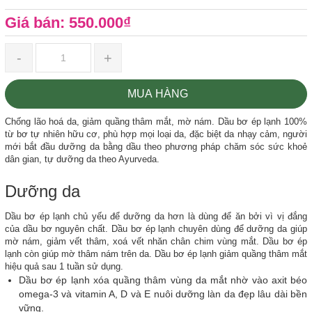
Giá bán: 550.000₫
-
+
MUA HÀNG
Chống lão hoá da, giảm quầng thâm mắt, mờ nám. Dầu bơ ép lạnh 100%
từ bơ tự nhiên hữu cơ, phù hợp mọi loại da, đặc biệt da nhạy cảm, người
mới bắt đầu dưỡng da bằng dầu theo phương pháp chăm sóc sức khoẻ
dân gian, tự dưỡng da theo Ayurveda.
Dưỡng da
Dầu bơ ép lạnh chủ yếu để dưỡng da hơn là dùng để ăn bởi vì vị đắng
của dầu bơ nguyên chất. Dầu bơ ép lạnh chuyên dùng để dưỡng da giúp
mờ nám, giảm vết thâm, xoá vết nhăn chân chim vùng mắt. Dầu bơ ép
lạnh còn giúp mờ thâm nám trên da. Dầu bơ ép lạnh giảm quầng thâm mắt
hiệu quả sau 1 tuần sử dụng.
Dầu bơ ép lạnh xóa quầng thâm vùng da mắt nhờ vào axit béo
omega-3 và vitamin A, D và E nuôi dưỡng làn da đẹp lâu dài bền
vững.