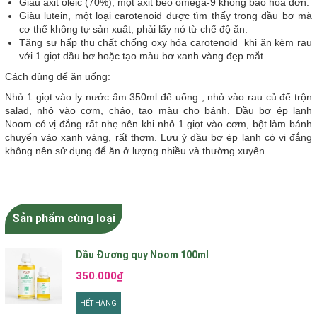
Giàu axit oleic (70%), một axit béo omega-9 không bão hòa đơn.
Giàu lutein, một loại carotenoid được tìm thấy trong dầu bơ mà
cơ thể không tự sản xuất, phải lấy nó từ chế độ ăn.
Tăng sự hấp thụ chất chống oxy hóa carotenoid khi ăn kèm rau
với 1 giọt dầu bơ hoặc tạo màu bơ xanh vàng đẹp mắt.
Cách dùng để ăn uống:
Nhỏ 1 giọt vào ly nước ấm 350ml để uống , nhỏ vào rau củ để trộn
salad, nhỏ vào cơm, cháo, tạo màu cho bánh. Dầu bơ ép lạnh
Noom có vị đắng rất nhẹ nên khi nhỏ 1 giọt vào cơm, bột làm bánh
chuyển vào xanh vàng, rất thơm. Lưu ý dầu bơ ép lạnh có vị đắng
không nên sử dụng để ăn ở lượng nhiều và thường xuyên.
Sản phẩm cùng loại
Dầu Đương quy Noom 100ml
350.000₫
HẾT HÀNG