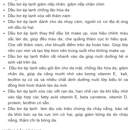
Dầu bơ ép lạnh giảm nếp nhăn, giảm nếp chân chim
Dầu bơ ép lạnh chống lão hóa da
Dầu bơ ép lạnh xóa vết thâm nám
Dầu bơ ép lạnh dành cho da nhạy cảm, người có cơ địa dị ứng
với dầu từ hạt.
Dầu bơ ép lạnh thay thế dầu lót make up, vừa hiệu chỉnh màu
sắc làn da, giúp đều màu da, che quầng thâm cực kì hiệu quả.
Che vết thâm nám, che khuyết điểm trên da hoàn hảo. Giúp lớp
nền cực mịn và tạo lớp kem nên trong suốt như không make up.
Dầu bơ ép lạnh thấm rất nhanh vào da giúp nuôi dưỡng hệ vi
sinh vật trên da.
Dầu bơ ép lạnh siêu giữ ẩm cho da mặt, chống lão hóa da, giảm
nhăn da, giúp da căng mướt nhờ vào lượng vitamin E, kali,
lecithin tự có và và nhiều chất dinh dưỡng nuôi lớp biểu bì và
đồng thời hình thành làn da mới.
Dầu bơ ép lạnh xóa các vết rạn da, hạn chế rạn da khi bầu nhờ
vào tập hợp các fatty acid vitamin E, beta carotene, vitamin D,
protein, lecithin có sẵn.
Dầu bơ ép lạnh làm dịu các triệu chứng da cháy nắng, bảo vệ
da khỏi bức xạ tia cực tím có hại, giúp giảm bỏng da do cháy
nắng, thậm chí là bỏng da.