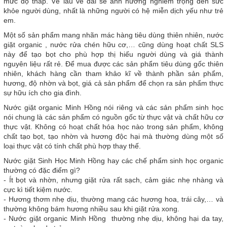
mức độ thấp. Về lâu về dài sẽ ảnh hưởng nghiêm trọng đến sức
khỏe người dùng, nhất là những người có hệ miễn dịch yếu như trẻ
em.
Một số sản phẩm mang nhãn mác hàng tiêu dùng thiên nhiên, nước
giặt organic , nước rửa chén hữu cơ,… cũng dùng hoạt chất SLS
này để tạo bọt cho phù hợp thị hiếu người dùng và giá thành
nguyên liệu rất rẻ. Để mua được các sản phẩm tiêu dùng gốc thiên
nhiên, khách hàng cần tham khảo kĩ về thành phần sản phẩm,
hương, độ nhờn và bọt, giá cả sản phẩm để chọn ra sản phẩm thực
sự hữu ích cho gia đình.
Nước giặt organic Minh Hồng nói riêng và các sản phẩm sinh học
nói chung là các sản phẩm có nguồn gốc từ thực vật và chất hữu cơ
thực vật. Không có hoạt chất hóa học nào trong sản phẩm, không
chất tạo bọt, tạo nhờn và hương độc hại mà thường dùng một số
loại thực vật có tính chất phù hợp thay thế.
Nước giặt Sinh Học Minh Hồng hay các chế phẩm sinh học organic
thường có đặc điểm gì?
- Ít bọt và nhờn, nhưng giặt rửa rất sạch, cảm giác nhẹ nhàng và
cực kì tiết kiệm nước.
- Hương thơm nhẹ dịu, thường mang các hương hoa, trái cây,… và
thường không bám hương nhiều sau khi giặt rửa xong.
- Nước giặt organic Minh Hồng thường nhẹ dịu, không hại da tay,