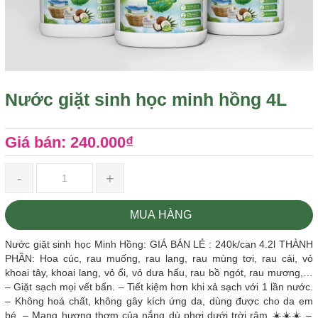
Nước giặt sinh học minh hồng 4L
Giá bán: 240.000₫
-
+
MUA HÀNG
Nước giặt sinh học Minh Hồng: GIÁ BÁN LẺ : 240k/can 4.2l THÀNH
PHẦN: Hoa cúc, rau muống, rau lang, rau mùng tơi, rau cải, vỏ
khoai tây, khoai lang, vỏ ổi, vỏ dưa hấu, rau bồ ngót, rau mương,…
– Giặt sạch mọi vết bẩn. – Tiết kiệm hơn khi xả sạch với 1 lần nước.
– Không hoá chất, không gây kích ứng da, dùng được cho da em
bé. – Mang hương thơm của nắng dù phơi dưới trời râm ☀️☀️☀️ –