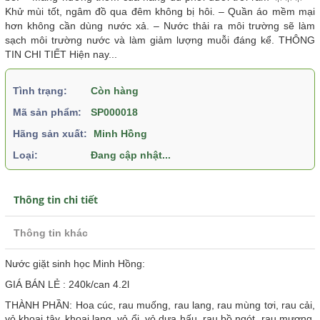
Khử mùi tốt, ngâm đồ qua đêm không bị hôi. – Quần áo mềm mại
hơn không cần dùng nước xả. – Nước thải ra môi trường sẽ làm
sạch môi trường nước và làm giảm lượng muỗi đáng kể. THÔNG
TIN CHI TIẾT Hiện nay...
Tình trạng:
Còn hàng
Mã sản phẩm:
SP000018
Hãng sản xuất:
Minh Hồng
Loại:
Đang cập nhật...
Thông tin chi tiết
Thông tin khác
Nước giặt sinh học Minh Hồng:
GIÁ BÁN LẺ : 240k/can 4.2l
THÀNH PHẦN: Hoa cúc, rau muống, rau lang, rau mùng tơi, rau cải,
vỏ khoai tây, khoai lang, vỏ ổi, vỏ dưa hấu, rau bồ ngót, rau mương,