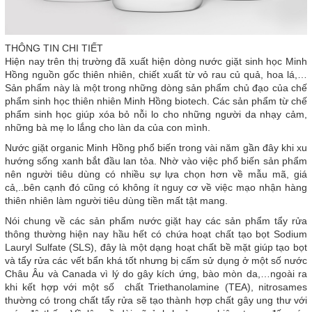
THÔNG TIN CHI TIẾT
Hiện nay trên thị trường đã xuất hiện dòng nước giặt sinh học Minh
Hồng nguồn gốc thiên nhiên, chiết xuất từ vỏ rau củ quả, hoa lá,…
Sản phẩm này là một trong những dòng sản phẩm chủ đạo của chế
phẩm sinh học thiên nhiên Minh Hồng biotech. Các sản phẩm từ chế
phẩm sinh học giúp xóa bỏ nỗi lo cho những người da nhạy cảm,
những bà mẹ lo lắng cho làn da của con mình.
Nước giặt organic Minh Hồng phổ biến trong vài năm gần đây khi xu
hướng sống xanh bắt đầu lan tỏa. Nhờ vào việc phổ biến sản phẩm
nên người tiêu dùng có nhiều sự lựa chọn hơn về mẫu mã, giá
cả,..bên cạnh đó cũng có không ít nguy cơ về việc mạo nhận hàng
thiên nhiên làm người tiêu dùng tiền mất tật mang.
Nói chung về các sản phẩm nước giặt hay các sản phẩm tẩy rửa
thông thường hiện nay hầu hết có chứa hoạt chất tạo bọt Sodium
Lauryl Sulfate (SLS), đây là một dạng hoạt chất bề mặt giúp tạo bọt
và tẩy rửa các vết bẩn khá tốt nhưng bị cấm sử dụng ở một số nước
Châu Âu và Canada vì lý do gây kích ứng, bào mòn da,…ngoài ra
khi kết hợp với một số chất Triethanolamine (TEA), nitrosames
thường có trong chất tẩy rửa sẽ tạo thành hợp chất gây ung thư với